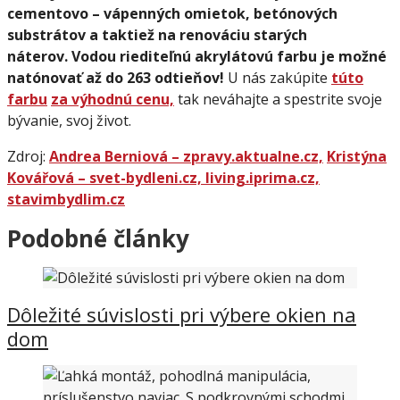
cementovo – vápenných omietok, betónových
substrátov a taktiež na renováciu starých
náterov. Vodou riediteľnú akrylátovú farbu je možné
natónovať až do 263 odtieňov!
U nás zakúpite
túto
farbu
za výhodnú cenu,
tak neváhajte a spestrite svoje
bývanie, svoj život.
Zdroj:
Andrea Berniová – zpravy.aktualne.cz,
Kristýna
Kovářová – svet-bydleni.cz,
living.iprima.cz,
stavimbydlim.cz
Podobné články
Dôležité súvislosti pri výbere okien na
dom