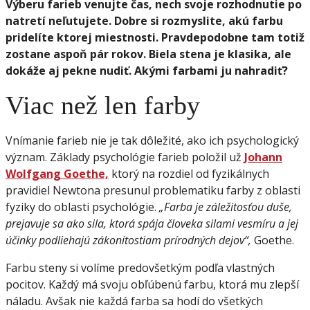
Výberu farieb venujte čas, nech svoje rozhodnutie po
natretí neľutujete. Dobre si rozmyslite, akú farbu
pridelíte ktorej miestnosti. Pravdepodobne tam totiž
zostane aspoň pár rokov. Biela stena je klasika, ale
dokáže aj pekne nudiť. Akými farbami ju nahradiť?
Viac než len farby
Vnímanie farieb nie je tak dôležité, ako ich psychologický
význam. Základy psychológie farieb položil už
Johann
Wolfgang Goethe,
ktorý na rozdiel od fyzikálnych
pravidiel Newtona presunul problematiku farby z oblasti
fyziky do oblasti psychológie.
„Farba je záležitosťou duše,
prejavuje sa ako sila, ktorá spája človeka silami vesmíru a jej
účinky podliehajú zákonitostiam prírodných dejov“,
Goethe.
Farbu steny si volíme predovšetkým podľa vlastných
pocitov. Každý má svoju obľúbenú farbu, ktorá mu zlepší
náladu. Avšak nie každá farba sa hodí do všetkých