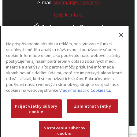
e-mail:
slosmat@slosmat.sk
Celý kontakt
Údaje spoločnosti
IČO:
31 568 840
Na prispôsobenie obsahu a reklám, poskytovanie funkcií
DIČ:
2020449233
sociálnych médií a analýzu návštevnosti používame súbory
cookie. Informácie o tom, ako používate naše webové stránky,
IČ DPH:
SK2020449233
poskytujeme aj našim partnerom v oblasti sociálnych médií,
inzercie a analýzy. Títo partneri môžu príslušné informácie
obchodný register:
www.orsr.sk
skombinovať s ďalšími údajmi, ktoré ste im poskytli alebo ktoré
od vás získali, keď ste používali ich služby. Pokračovaním v
Otváracia doba
používaní našich webových stránok vyjadrujete svoj súhlas s
cookies na webovej stránke.
Viac informácií o Cookies tu.
Po-Pi 7:00 – 16:00
So-Ne ZATVORENÉ
Prijať všetky súbory
Zamietnuť všetky
cookie
GPS súradnice
49.225920, 18.726061
Nastavenia súborov
cookie