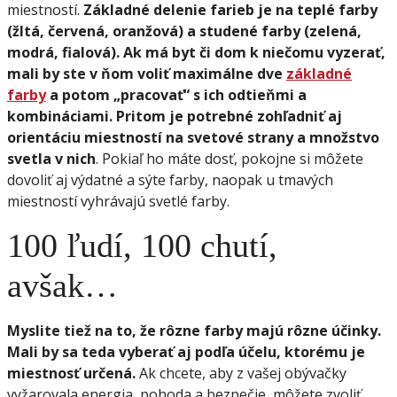
miestností.
Základné delenie farieb je na teplé farby
(žltá, červená, oranžová) a studené farby (zelená,
modrá, fialová). Ak má byt či dom k niečomu vyzerať,
mali by ste v ňom voliť maximálne dve
základné
farby
a potom „pracovať“ s ich odtieňmi a
kombináciami. Pritom je potrebné zohľadniť aj
orientáciu miestností na svetové strany a množstvo
svetla v nich
. Pokiaľ ho máte dosť, pokojne si môžete
dovoliť aj výdatné a sýte farby, naopak u tmavých
miestností vyhrávajú svetlé farby.
100 ľudí, 100 chutí,
avšak…
Myslite tiež na to, že rôzne farby majú rôzne účinky.
Mali by sa teda vyberať aj podľa účelu, ktorému je
miestnosť určená.
Ak chcete, aby z vašej obývačky
vyžarovala energia, pohoda a bezpečie, môžete zvoliť