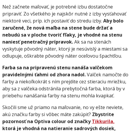
Než začnete maľovať, je potrebné izbu dostatočne
pripraviť. Zo všetkého je najskôr nutné z izby vysťahovať
niektoré veci, príp. ich postaviť do stredu izby.
Aby bolo
zaručené, že nová maľba na stene bude držať a
nebudú sa v ploche tvoriť fľaky, je vhodné na stenu
naniesť penetračný prípravok.
Ak sa na stenách
vyskytuje pôvodný náter, ktorý je nesúvislý a miestami sa
odlupuje, oškrabte pôvodný náter oceľovou špachtľou.
Farba sa na pripravenú stenu nanáša valčekom
pravidelnými ťahmi od zhora nadol.
Valček namočte do
farby a niekoľkokrát s ním prejdite cez stieraciu mriežku,
aby sa z valčeka odstránila prebytočná farba, ktorá by v
priebehu nanášania farby na stenu mohla kvapkať.
Skočili sme už priamo na maľovanie, no vy ešte neviete,
akú značku farby si vôbec máte zakúpiť?
Zbystrite
pozornosť na Optiva colour od značky
Tikkurila
,
ktorá je vhodná na natieranie sadrových dosiek,