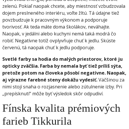
zelenú. Pokiaľ naopak chcete, aby miestnosť vzbudzovala
dojem preslneného interiéru, voľte žltú. Tá údajne tiež
povzbudzuje k pracovným výkonom a podporuje
tvorivosť. Ak teda máte doma školákov, neváhajte.
Naopak, v jedálni alebo kuchyni nemá taká modrá čo
robiť. Negatívne totiž ovplyvňuje chuť k jedlu. Skúste
červenú, tá naopak chuť k jedlu podporuje.
Svetlé farby sa hodia do malých priestorov, ktoré ju
opticky zväčšia. Farba by nemala byť tiež príliš sýta,
pretože potom na človeka pôsobí negatívne. Naopak,
aj výrazne farebné steny dokážu vydesiť.
Väčšinou za
nimi stojí snaha o rozjasnenie alebo zútulnenie izby. Pri
„prepísknutí“ môže byť výsledok skôr odpudiví.
Fínska kvalita prémiových
farieb Tikkurila